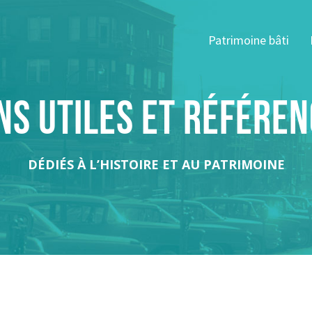
Patrimoine bâti
ns utiles et référe
DÉDIÉS À L’HISTOIRE ET AU PATRIMOINE