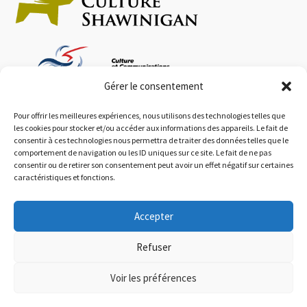
Gérer le consentement
Pour offrir les meilleures expériences, nous utilisons des technologies telles que
les cookies pour stocker et/ou accéder aux informations des appareils. Le fait de
Autres informations
consentir à ces technologies nous permettra de traiter des données telles que le
comportement de navigation ou les ID uniques sur ce site. Le fait de ne pas
consentir ou de retirer son consentement peut avoir un effet négatif sur certaines
Les incontournables
caractéristiques et fonctions.
Liens utiles et références
Documents à télécharger
Accepter
Politique de confidentialité
Refuser
Voir les préférences
© 2026 Culture Shawinigan · Tous droits réservés.