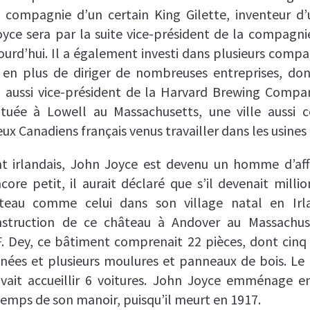
la compagnie d’un certain King Gilette, inventeur d
oyce sera par la suite vice-président de la compagnie
ourd’hui. Il a également investi dans plusieurs compa
 en plus de diriger de nombreuses entreprises, d
ra aussi vice-président de la Harvard Brewing Compa
ituée à Lowell au Massachusetts, une ville aussi 
ux Canadiens français venus travailler dans les usines 
 irlandais, John Joyce est devenu un homme d’affai
ncore petit, il aurait déclaré que s’il devenait million
âteau comme celui dans son village natal en Irla
nstruction de ce château à Andover au Massachuse
 F. Dey, ce bâtiment comprenait 22 pièces, dont cinq 
es et plusieurs moulures et panneaux de bois. Le m
vait accueillir 6 voitures. John Joyce emménage en
temps de son manoir, puisqu’il meurt en 1917.