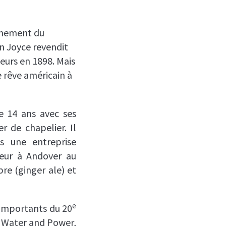
ernement du
n Joyce revendit
eurs en 1898. Mais
e rêve américain à
e 14 ans avec ses
r de chapelier. Il
 une entreprise
eur à Andover au
re (ginger ale) et
e
s importants du 20
an Water and Power,