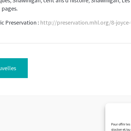
ques,
Shawinigan, cent ans d’histoire
, Shawinigan, Les
6 pages.
ic Preservation :
http://preservation.mhl.org/8-joyce-
uvelles
Pour offrir le
L
stocker et/ou