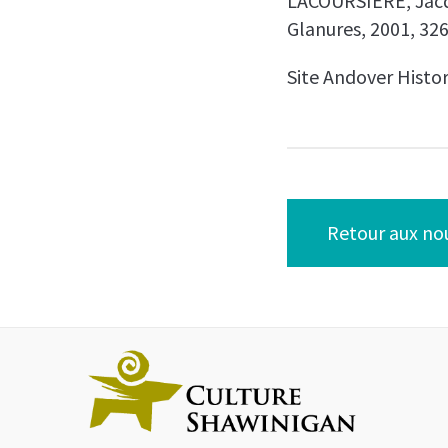
LACOURSIÈRE, Jac
Glanures, 2001, 32
Site Andover Histor
Retour aux no