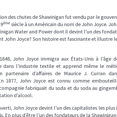
ation des chutes de Shawinigan fut vendu par le gouv
ème
19
siècle à un Américain du nom de John Joyce. Joh
winigan Water and Power dont il devint l’un des fondat
t John Joyce? Son histoire est fascinante et illustre l
1848, John Joyce immigra aux États-Unis à l’âge d
lle dans l’industrie textile et apprend même le métie
n partenaire d’affaires de
Maurice J. Curran
dans
 En 1877, John Joyce est connu comme embouteill
compagnie fabriquait du soda et du soda au gingemb
rtation d’alcool.
erti, John Joyce devint l’un des capitalistes les plu
is. En plus d’être l’un des fondateurs de la Shawinig